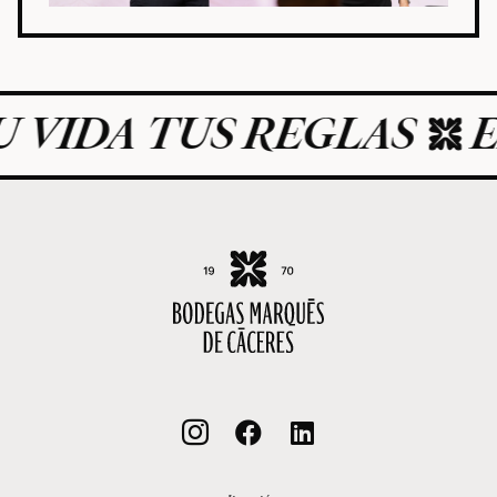
A TUS REGLAS
EL AR


