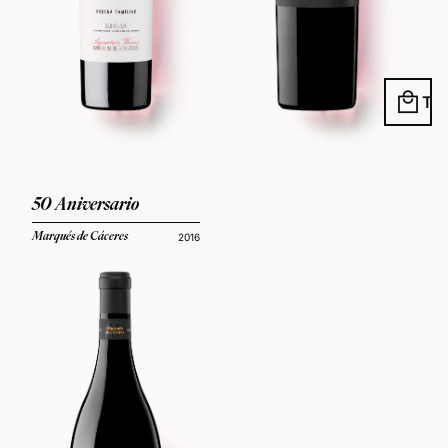
local_mall
50 Aniversario
Marqués de Cáceres
2016