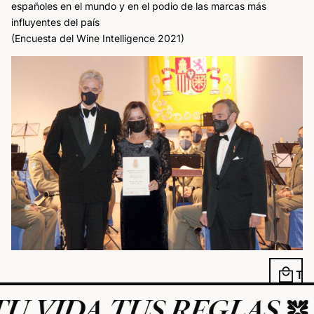
españoles en el mundo y en el podio de las marcas más
influyentes del país
(Encuesta del Wine Intelligence 2021)
local_mall
 VIDA TUS REGLAS
E