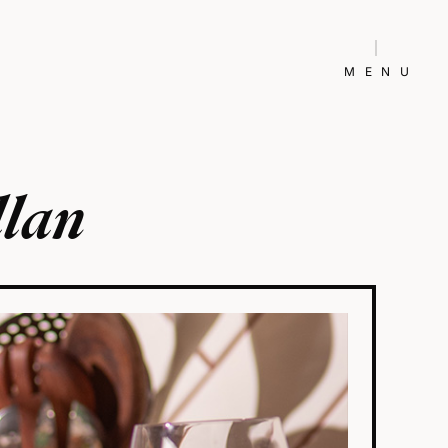
MENU
llan