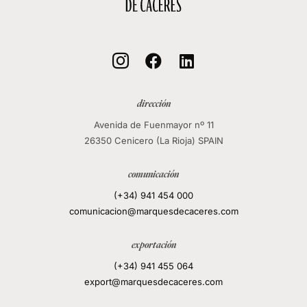
local_mall



dirección
Avenida de Fuenmayor nº 11
26350 Cenicero (La Rioja) SPAIN
comunicación
(+34) 941 454 000
comunicacion@marquesdecaceres.com
exportación
(+34) 941 455 064
export@marquesdecaceres.com