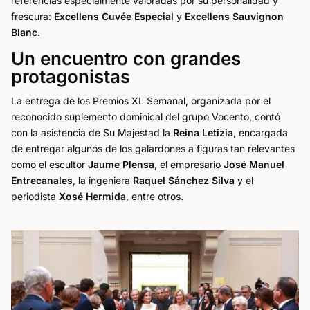
referencias especialmente valoradas por su personalidad y
frescura:
Excellens Cuvée Especial
y
Excellens Sauvignon
Blanc
.
Un encuentro con grandes
protagonistas
La entrega de los Premios XL Semanal, organizada por el
reconocido suplemento dominical del grupo Vocento, contó
con la asistencia de Su Majestad la
Reina Letizia
, encargada
de entregar algunos de los galardones a figuras tan relevantes
como el escultor
Jaume Plensa
, el empresario
José Manuel
Entrecanales
, la ingeniera
Raquel Sánchez Silva
y el
periodista
Xosé Hermida
, entre otros.