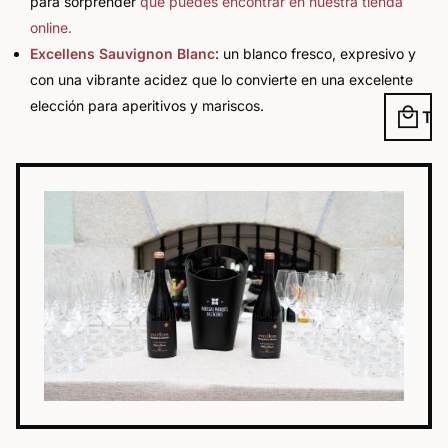
para sorprender
que puedes encontrar en nuestra tienda
online.
Excellens Sauvignon Blanc
: un blanco fresco, expresivo y
con una vibrante acidez que lo convierte en una excelente
elección para aperitivos y mariscos.
local_mall