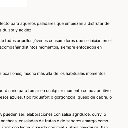
rfecto para aquellos paladares que empiezan a disfrutar de
e dulzor y acidez.
de todos aquellos jóvenes consumidores que se inician en el
 acompañar distintos momentos, siempre enfocados en
e ocasiones; mucho más allá de los habituales momentos
traordinario para tomar en cualquier momento como aperitivo
sos azules, tipo roquefort o gorgonzola; queso de cabra, o
A pueden ser: elaboraciones con salsa agridulce, curry, o
os, anchoas, ensaladas de frutas o de sabores amargo como
 arroz con leche, cuajada con miel, dulces navideños, flan