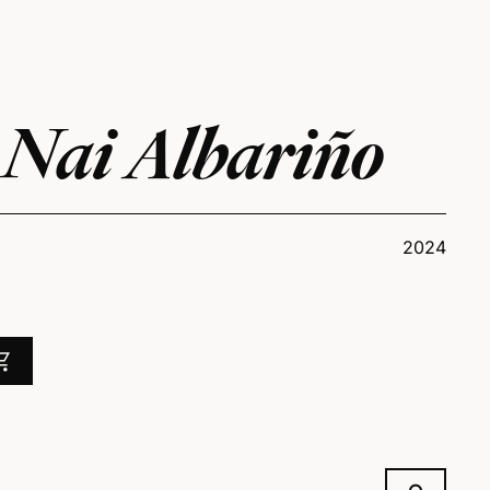
Nai Albariño
2024
ng_cart