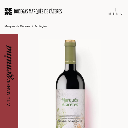
MENU
Marqués de Cáceres
/
Ecológico
genuina
A TU MANERA